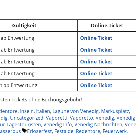
Gültigkeit
Online-Ticket
 ab Entwertung
Online Ticket
 ab Entwertung
Online Ticket
 ab Entwertung
Online Ticket
 ab Entwertung
Online Ticket
n ab Entwertung
Online Ticket
igsten Tickets ohne Buchungsgebühr!
edentore
,
Inseln
,
Italien
,
Lagune von Venedig
,
Markusplatz
,
edig
,
Uncategorized
,
Vaporetti
,
Vaporetto
,
Venedig
,
Venedig
für Tagestouristen
,
Venedig Info
,
Venedig Nachrichten
,
Vene
Tags
asserbus
Erlöserfest
,
Festa del Redentore
,
Feuerwerk
,