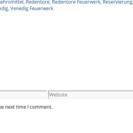
kehrsmittel
,
Redentore
,
Redentore Feuerwerk
,
Reservierung
edig
,
Venedig Feuerwerk
Website
he next time I comment.