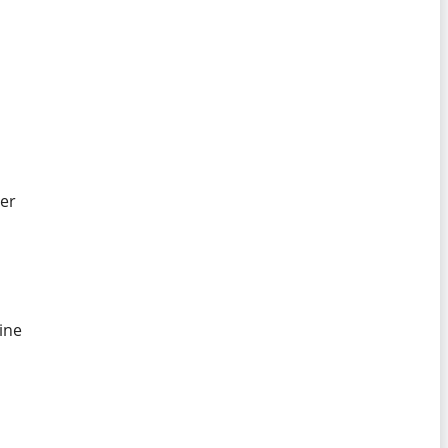
der
ine