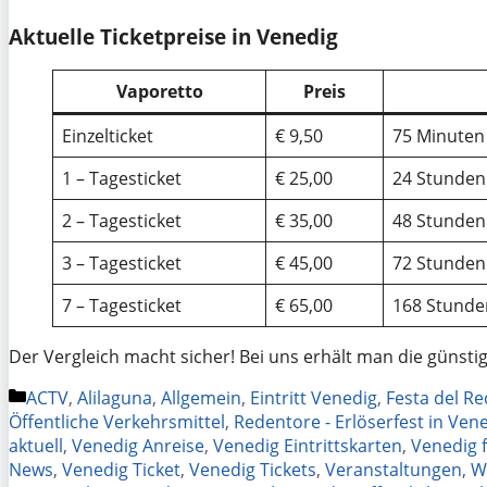
Aktuelle Ticketpreise in Venedig
Vaporetto
Preis
Einzelticket
€ 9,50
75 Minuten
1 – Tagesticket
€ 25,00
24 Stunden
2 – Tagesticket
€ 35,00
48 Stunden
3 – Tagesticket
€ 45,00
72 Stunden
7 – Tagesticket
€ 65,00
168 Stunde
Der Vergleich macht sicher! Bei uns erhält man die günst
Categories
ACTV
,
Alilaguna
,
Allgemein
,
Eintritt Venedig
,
Festa del R
Öffentliche Verkehrsmittel
,
Redentore - Erlöserfest in Ven
aktuell
,
Venedig Anreise
,
Venedig Eintrittskarten
,
Venedig 
News
,
Venedig Ticket
,
Venedig Tickets
,
Veranstaltungen
,
W