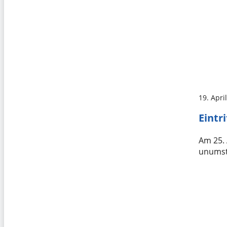
19. Apri
Eintr
Am 25. 
unumstr