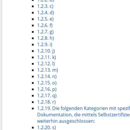
1.2.3.
c)
1.2.4.
d)
1.2.5.
e)
1.2.6.
f)
1.2.7.
g)
1.2.8.
h)
1.2.9.
i)
1.2.10.
j)
1.2.11.
k)
1.2.12.
l)
1.2.13.
m)
1.2.14.
n)
1.2.15.
o)
1.2.16.
p)
1.2.17.
q)
1.2.18.
r)
1.2.19.
Die folgenden Kategorien mit spezif
Dokumentation, die mittels Selbstzertifizi
weiterhin ausgeschlossen:
1.2.20.
s)