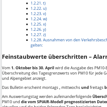
1.2.21.
t)
1.2.22.
u)
1.2.23.
v)
1.2.24.
w)
1.2.25.
x)
1.2.26.
y)
1.2.27.
z)
1.2.28.
Ausnahmen von den Verkehrsbesch
gelten:
Feinstaubwerte überschritten – Ala
Vom
1. Oktober bis 30. April
wird die Ausgabe des PM10-Bul
Überschreitung des Tagesgrenzwerts von PM10 für jede 
und Alpengebiet anzeigt.
Das Bulletin erscheint montags
,
mittwochs
und
freitags
b
Am Auswertungstag werden aufeinanderfolgende
Übersc
PM10 und
die vom SPIAIR-Modell prognostizierten Date
aktuellen und die beiden folgenden Tage berücksichtigt.