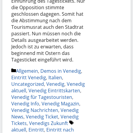
Einführung des Tagestickets. Nur
die Opposition stimmte
geschlossen dagegen. Somit hat
die Abstimmung nach dem
Tourismusrat auch den Stadtrat
passiert. Nun müssen noch die
Details ausgearbeitet werden.
Jedoch ist zu erwarten, dass
beginnend mit Ostern das
Tagesticket eingeführt wird.
Categories
Allgemein
,
Demos in Venedig
,
Eintritt Venedig
,
Italien
,
Uncategorized
,
Venedig
,
Venedig
aktuell
,
Venedig Eintrittskarten
,
Venedig für Tagestouristen
,
Venedig Info
,
Venedig Magazin
,
Venedig Nachrichten
,
Venedig
News
,
Venedig Ticket
,
Venedig
Tags
Tickets
,
Venedigs Zukunft
aktuell
,
Eintritt
,
Eintritt nach