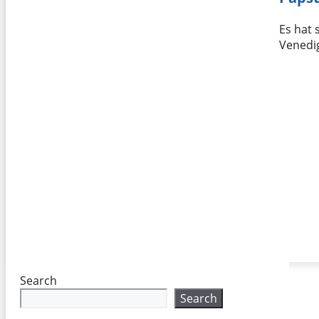
Es hat
Venedi
Search
Search