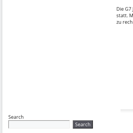
Die G7 
statt.
zu rec
Search
Search