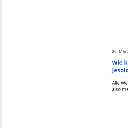
26. Mar
Wie 
Jesol
Alle We
also m