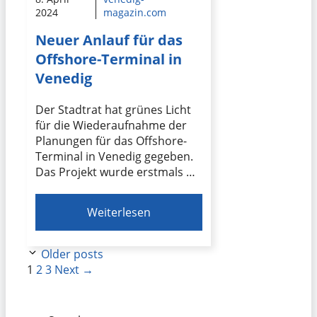
2024
magazin.com
Neuer Anlauf für das
Offshore-Terminal in
Venedig
Der Stadtrat hat grünes Licht
für die Wiederaufnahme der
Planungen für das Offshore-
Terminal in Venedig gegeben.
Das Projekt wurde erstmals …
Weiterlesen
Older posts
Page
Page
Page
1
2
3
Next
→