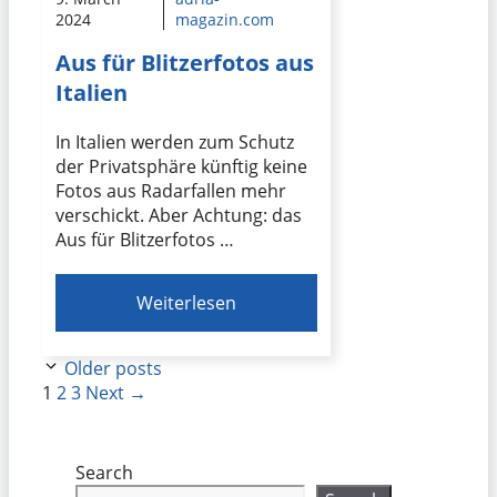
2024
magazin.com
Aus für Blitzerfotos aus
Italien
In Italien werden zum Schutz
der Privatsphäre künftig keine
Fotos aus Radarfallen mehr
verschickt. Aber Achtung: das
Aus für Blitzerfotos …
Weiterlesen
Older posts
Page
Page
Page
1
2
3
Next
→
Search